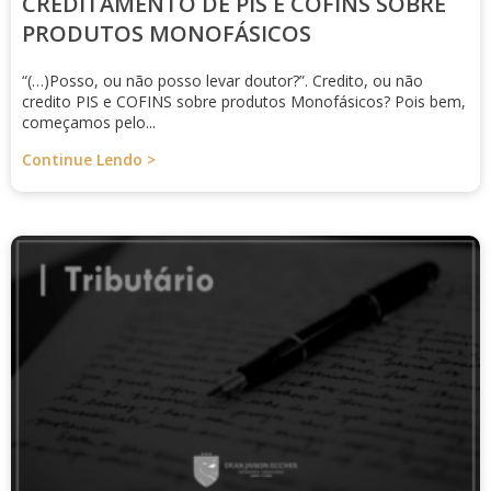
CREDITAMENTO DE PIS E COFINS SOBRE
PRODUTOS MONOFÁSICOS
“(…)Posso, ou não posso levar doutor?”. Credito, ou não
credito PIS e COFINS sobre produtos Monofásicos? Pois bem,
começamos pelo...
Continue Lendo >