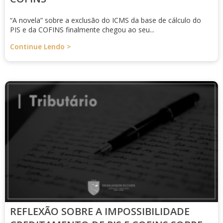
“A novela” sobre a exclusão do ICMS da base de cálculo do
PIS e da COFINS finalmente chegou ao seu...
Continue Lendo >
REFLEXÃO SOBRE A IMPOSSIBILIDADE