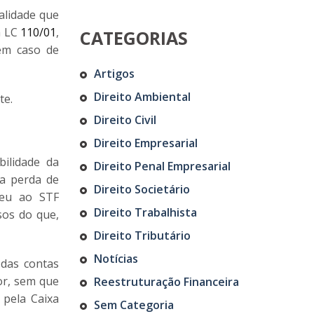
nalidade que
a LC
110/01
,
CATEGORIAS
em caso de
Artigos
Direito Ambiental
te.
Direito Civil
Direito Empresarial
ilidade da
Direito Penal Empresarial
 a perda de
Direito Societário
rreu ao STF
Direito Trabalhista
sos do que,
Direito Tributário
Notícias
 das contas
or, sem que
Reestruturação Financeira
 pela Caixa
Sem Categoria