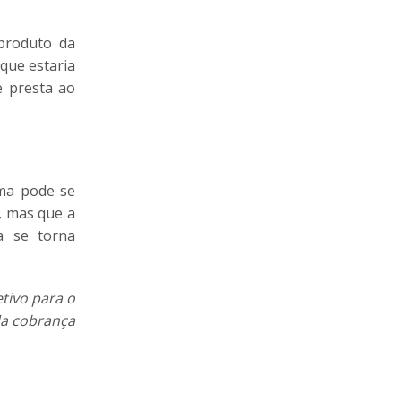
produto da
 que estaria
e presta ao
ema pode se
, mas que a
ia se torna
tivo para o
 da cobrança