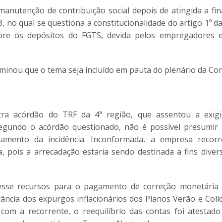
 manutenção de contribuição social depois de atingida a fi
, no qual se questiona a constitucionalidade do artigo 1º d
obre os depósitos do FGTS, devida pelos empregadores 
minou que o tema seja incluído em pauta do plenário da Cor
ra acórdão do TRF da 4ª região, que assentou a exigib
 Segundo o acórdão questionado, não é possível presumir
astamento da incidência. Inconformada, a empresa reco
, pois a arrecadação estaria sendo destinada a fins diver
vesse recursos para o pagamento de correção monetária
ância dos expurgos inflacionários dos Planos Verão e Coll
om a recorrente, o reequilíbrio das contas foi atestado