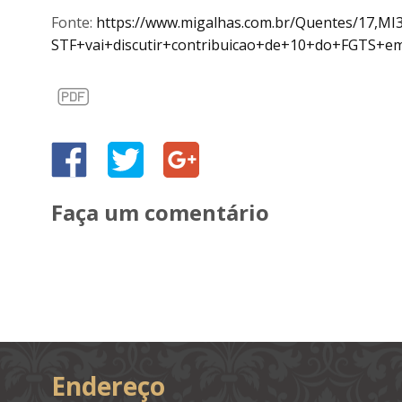
Fonte:
https://www.migalhas.com.br/Quentes/17,MI
STF+vai+discutir+contribuicao+de+10+do+FGTS+e
Faça um comentário
Endereço