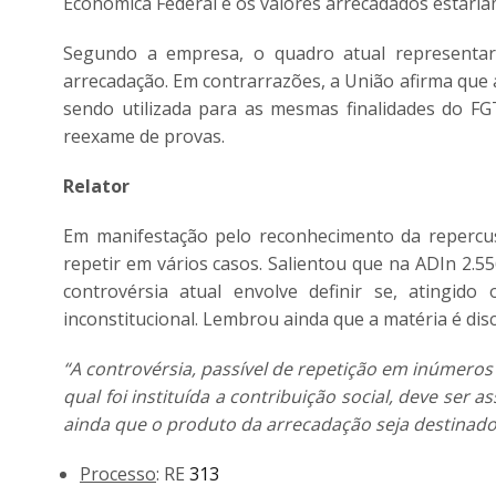
Econômica Federal e os valores arrecadados estari
Segundo a empresa, o quadro atual representari
arrecadação. Em contrarrazões, a União afirma que a
sendo utilizada para as mesmas finalidades do F
reexame de provas.
Relator
Em manifestação pelo reconhecimento da repercu
repetir em vários casos. Salientou que na ADIn 2.5
controvérsia atual envolve definir se, atingido
inconstitucional. Lembrou ainda que a matéria é disc
“A controvérsia, passível de repetição em inúmeros
qual foi instituída a contribuição social, deve ser
ainda que o produto da arrecadação seja destinado a
Processo
: RE
313