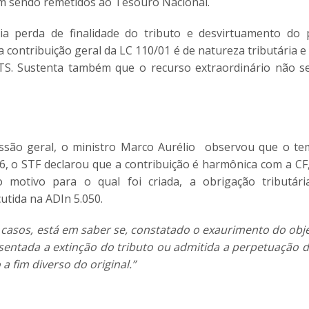
am sendo remetidos ao Tesouro Nacional.
a perda de finalidade do tributo e desvirtuamento do 
 contribuição geral da LC 110/01 é de natureza tributária e
GTS. Sustenta também que o recurso extraordinário não s
ssão geral, o ministro Marco Aurélio observou que o t
56, o STF declarou que a contribuição é harmônica com a CF
 o motivo para o qual foi criada, a obrigação tributár
utida na ADIn 5.050.
 casos, está em saber se, constatado o exaurimento do obje
 assentada a extinção do tributo ou admitida a perpetuação
 fim diverso do original.”