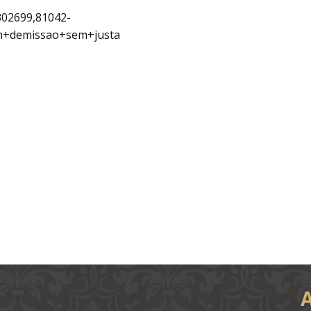
302699,81042-
m+demissao+sem+justa