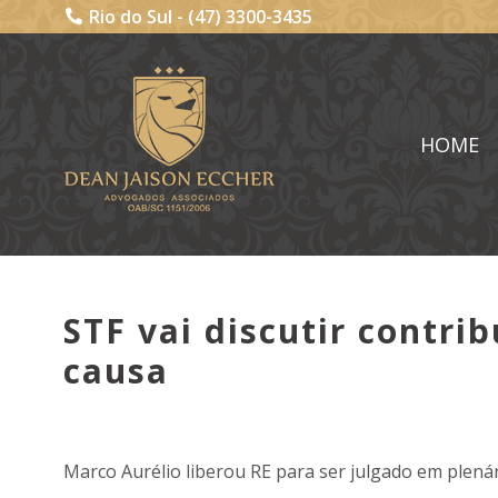
Rio do Sul -
(47) 3300-3435
HOME
STF vai discutir contr
causa
Marco Aurélio liberou RE para ser julgado em plenár