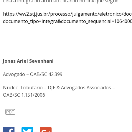
Leia a íntegra do acórdão clicando no link que segue.
https://ww2.stj.jus.br/processo/julgamento/eletronico/d
documento_tipo=integra&documento_sequencial=10640
Jonas Ariel Sevenhani
Advogado – OAB/SC 42.399
Núcleo Tributário – DJE & Advogados Associados –
OAB/SC 1.151/2006