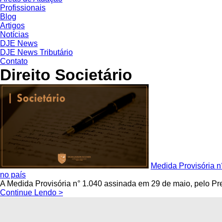
Profissionais
Blog
Artigos
Notícias
DJE News
DJE News Tributário
Contato
Direito Societário
Medida Provisória n
no país
A Medida Provisória n° 1.040 assinada em 29 de maio, pelo Presi
Continue Lendo >