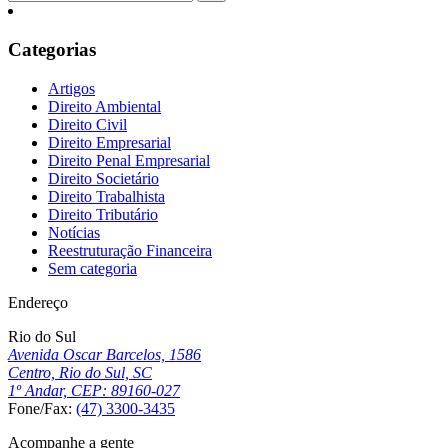
Categorias
Artigos
Direito Ambiental
Direito Civil
Direito Empresarial
Direito Penal Empresarial
Direito Societário
Direito Trabalhista
Direito Tributário
Notícias
Reestruturação Financeira
Sem categoria
Endereço
Rio do Sul
Avenida Oscar Barcelos, 1586
Centro, Rio do Sul, SC
1º Andar, CEP: 89160-027
Fone/Fax:
(47) 3300-3435
Acompanhe a gente