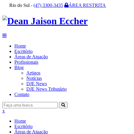
Rio do Sul -
(47) 3300-3435
ÁREA RESTRITA
Home
Escritório
Áreas de Atuação
Profissionais
Blog
Artigos
Notícias
DJE News
DJE News Tributário
Contato
x
Home
Escritório
Áreas de Atuação