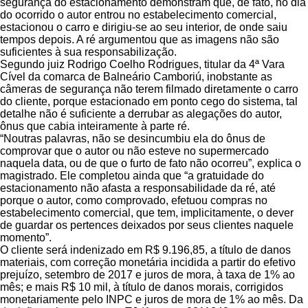
segurança do estacionamento demonstram que, de fato, no dia
do ocorrido o autor entrou no estabelecimento comercial,
estacionou o carro e dirigiu-se ao seu interior, de onde saiu
tempos depois. A ré argumentou que as imagens não são
suficientes à sua responsabilização.
Segundo juiz Rodrigo Coelho Rodrigues, titular da 4ª Vara
Cível da comarca de Balneário Camboriú, inobstante as
câmeras de segurança não terem filmado diretamente o carro
do cliente, porque estacionado em ponto cego do sistema, tal
detalhe não é suficiente a derrubar as alegações do autor,
ônus que cabia inteiramente à parte ré.
“Noutras palavras, não se desincumbiu ela do ônus de
comprovar que o autor ou não esteve no supermercado
naquela data, ou de que o furto de fato não ocorreu”, explica o
magistrado. Ele completou ainda que “a gratuidade do
estacionamento não afasta a responsabilidade da ré, até
porque o autor, como comprovado, efetuou compras no
estabelecimento comercial, que tem, implicitamente, o dever
de guardar os pertences deixados por seus clientes naquele
momento”.
O cliente será indenizado em R$ 9.196,85, a título de danos
materiais, com correção monetária incidida a partir do efetivo
prejuízo, setembro de 2017 e juros de mora, à taxa de 1% ao
mês; e mais R$ 10 mil, à título de danos morais, corrigidos
monetariamente pelo INPC e juros de mora de 1% ao mês. Da