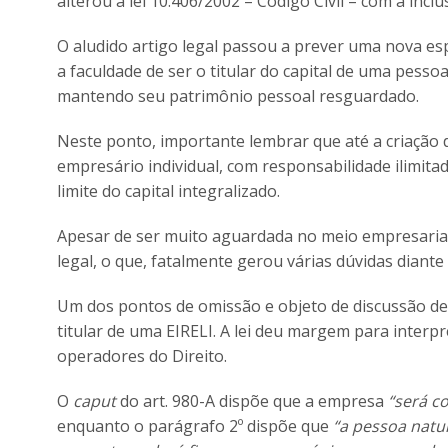
alterou a lei 10.406/2002 – Código Civil – com a inclus
O aludido artigo legal passou a prever uma nova e
a faculdade de ser o titular do capital de uma pessoa
mantendo seu patrimônio pessoal resguardado.
Neste ponto, importante lembrar que até a criação
empresário individual, com responsabilidade ilimit
limite do capital integralizado.
Apesar de ser muito aguardada no meio empresarial,
legal, o que, fatalmente gerou várias dúvidas diant
Um dos pontos de omissão e objeto de discussão des
titular de uma EIRELI. A lei deu margem para interpre
operadores do Direito.
O
caput
do art. 980-A dispõe que a empresa
“será co
enquanto o parágrafo 2º dispõe que
“a pessoa natur