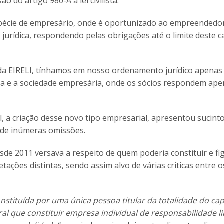
ão do artigo 980-A a lei civilista.
spécie de empresário, onde é oportunizado ao empreendedor
 jurídica, respondendo pelas obrigações até o limite deste ca
 da EIRELI, tínhamos em nosso ordenamento jurídico apenas
ada e a sociedade empresária, onde os sócios respondem ape
 a criação desse novo tipo empresarial, apresentou sucinto
e de inúmeras omissões.
de 2011 versava a respeito de quem poderia constituir e f
tações distintas, sendo assim alvo de várias criticas entre o
nstituída por uma única pessoa titular da totalidade do capi
al que constituir empresa individual de responsabilidade l