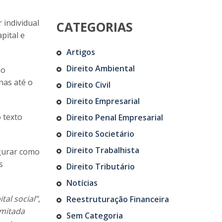
 individual
CATEGORIAS
pital e
Artigos
Direito Ambiental
 o
nas até o
Direito Civil
Direito Empresarial
 texto
Direito Penal Empresarial
Direito Societário
Direito Trabalhista
igurar como
s
Direito Tributário
Notícias
tal social”
,
Reestruturação Financeira
imitada
Sem Categoria