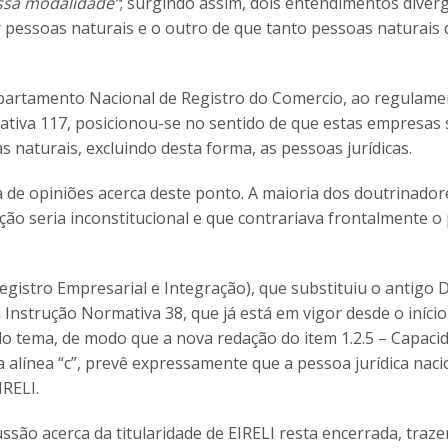
ssa modalidade”
; surgindo assim, dois entendimentos diver
r pessoas naturais e o outro de que tanto pessoas naturais
partamento Nacional de Registro do Comercio, ao regulame
mativa 117, posicionou-se no sentido de que estas empresa
s naturais, excluindo desta forma, as pessoas jurídicas.
a de opiniões acerca deste ponto. A maioria dos doutrinador
ação seria inconstitucional e que contrariava frontalmente o
gistro Empresarial e Integração), que substituiu o antigo 
a Instrução Normativa 38, que já está em vigor desde o iníci
o tema, de modo que a nova redação do item 1.2.5 – Capaci
a alínea “c”, prevê expressamente que a pessoa jurídica naci
IRELI.
ssão acerca da titularidade de EIRELI resta encerrada, traz