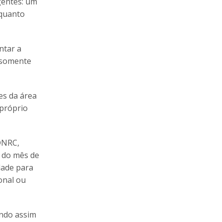
gentes: um
 quanto
ntar a
s somente
es da área
 próprio
DNRC,
o do mês de
dade para
onal ou
endo assim