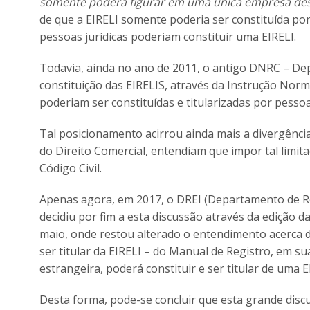
somente poderá figurar em uma única empresa de
de que a EIRELI somente poderia ser constituída po
pessoas jurídicas poderiam constituir uma EIRELI.
Todavia, ainda no ano de 2011, o antigo DNRC – De
constituição das EIRELIS, através da Instrução Nor
poderiam ser constituídas e titularizadas por pessoa
Tal posicionamento acirrou ainda mais a divergênci
do Direito Comercial, entendiam que impor tal limit
Código Civil.
Apenas agora, em 2017, o DREI (Departamento de Re
decidiu por fim a esta discussão através da edição d
maio, onde restou alterado o entendimento acerca d
ser titular da EIRELI – do Manual de Registro, em su
estrangeira, poderá constituir e ser titular de uma E
Desta forma, pode-se concluir que esta grande discu