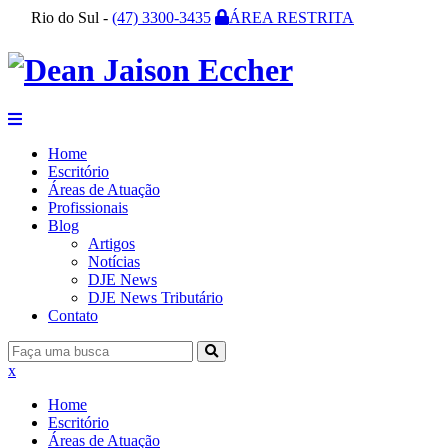
Rio do Sul -
(47) 3300-3435
ÁREA RESTRITA
Home
Escritório
Áreas de Atuação
Profissionais
Blog
Artigos
Notícias
DJE News
DJE News Tributário
Contato
x
Home
Escritório
Áreas de Atuação