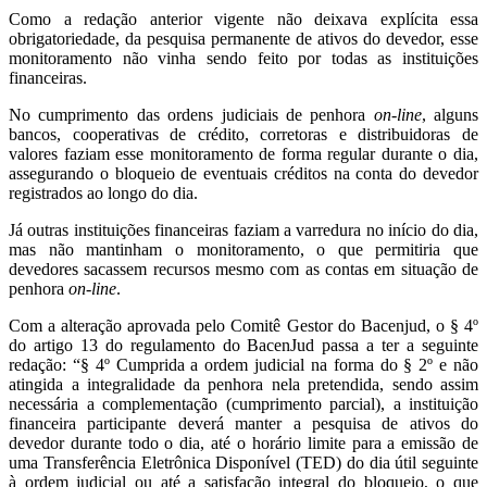
Como a redação anterior vigente não deixava explícita essa
obrigatoriedade, da pesquisa permanente de ativos do devedor, esse
monitoramento não vinha sendo feito por todas as instituições
financeiras.
No cumprimento das ordens judiciais de penhora
on-line
, alguns
bancos, cooperativas de crédito, corretoras e distribuidoras de
valores faziam esse monitoramento de forma regular durante o dia,
assegurando o bloqueio de eventuais créditos na conta do devedor
registrados ao longo do dia.
Já outras instituições financeiras faziam a varredura no início do dia,
mas não mantinham o monitoramento, o que permitiria que
devedores sacassem recursos mesmo com as contas em situação de
penhora
on-line
.
Com a alteração aprovada pelo Comitê Gestor do Bacenjud, o § 4º
do artigo 13 do regulamento do BacenJud passa a ter a seguinte
redação: “§ 4º Cumprida a ordem judicial na forma do § 2º e não
atingida a integralidade da penhora nela pretendida, sendo assim
necessária a complementação (cumprimento parcial), a instituição
financeira participante deverá manter a pesquisa de ativos do
devedor durante todo o dia, até o horário limite para a emissão de
uma Transferência Eletrônica Disponível (TED) do dia útil seguinte
à ordem judicial ou até a satisfação integral do bloqueio, o que