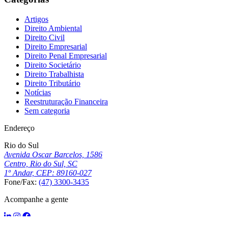
Artigos
Direito Ambiental
Direito Civil
Direito Empresarial
Direito Penal Empresarial
Direito Societário
Direito Trabalhista
Direito Tributário
Notícias
Reestruturação Financeira
Sem categoria
Endereço
Rio do Sul
Avenida Oscar Barcelos, 1586
Centro, Rio do Sul, SC
1º Andar, CEP: 89160-027
Fone/Fax:
(47) 3300-3435
Acompanhe a gente
Desenvolvido por: Área Local