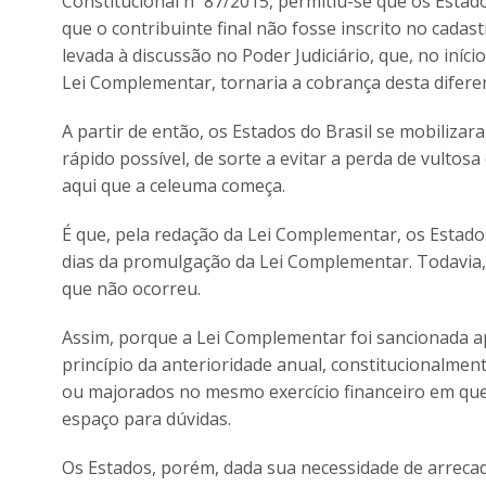
Constitucional nº 87/2015, permitiu-se que os Esta
que o contribuinte final não fosse inscrito no cadast
levada à discussão no Poder Judiciário, que, no iníc
Lei Complementar, tornaria a cobrança desta diferen
A partir de então, os Estados do Brasil se mobili
rápido possível, de sorte a evitar a perda de vultosa
aqui que a celeuma começa.
É que, pela redação da Lei Complementar, os Estados 
dias da promulgação da Lei Complementar. Todavia, a
que não ocorreu.
Assim, porque a Lei Complementar foi sancionada apó
princípio da anterioridade anual, constitucionalment
ou majorados no mesmo exercício financeiro em que h
espaço para dúvidas.
Os Estados, porém, dada sua necessidade de arrecad