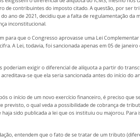
dos exigissem o diferencial de alíquota do ICMS, mesmo nos 
ro de contribuintes do imposto citado. A questão, por ser tri
io do ano de 2021, decidiu que a falta de regulamentação da 
ça inconstitucional.
zaram para que o Congresso aprovasse uma Lei Complementar
 cifra. A Lei, todavia, foi sancionada apenas em 05 de janeiro
poderiam exigir o diferencial de alíquota a partir do trans
creditava-se que ela seria sancionada antes do início do a
s o início de um novo exercício financeiro, é preciso que s
e previsto, o qual veda a possibilidade de cobrança de tribu
aja sido publicada a lei que os instituiu ou majorou. Para 
ação, entendem que o fato de se tratar de um tributo (difer