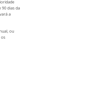
rioridade
e 90 dias da
vará a
nual, ou
 os