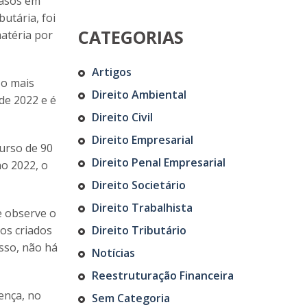
casos em
butária, foi
CATEGORIAS
matéria por
Artigos
 o mais
Direito Ambiental
 de 2022 e é
Direito Civil
Direito Empresarial
curso de 90
Direito Penal Empresarial
no 2022, o
Direito Societário
Direito Trabalhista
e observe o
tos criados
Direito Tributário
isso, não há
Notícias
Reestruturação Financeira
ença, no
Sem Categoria