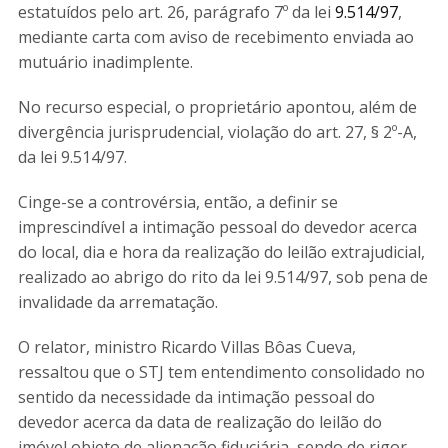
estatuídos pelo art. 26, parágrafo 7º da lei
9.514/97
,
mediante carta com aviso de recebimento enviada ao
mutuário inadimplente.
No recurso especial, o proprietário apontou, além de
divergência jurisprudencial, violação do art. 27, § 2º-A,
da lei 9.514/97.
Cinge-se a controvérsia, então, a definir se
imprescindível a intimação pessoal do devedor acerca
do local, dia e hora da realização do leilão extrajudicial,
realizado ao abrigo do rito da lei 9.514/97, sob pena de
invalidade da arrematação.
O relator, ministro Ricardo Villas Bôas Cueva,
ressaltou que o STJ tem entendimento consolidado no
sentido da necessidade da intimação pessoal do
devedor acerca da data de realização do leilão do
imóvel objeto de alienação fiduciária, sendo de rigor,