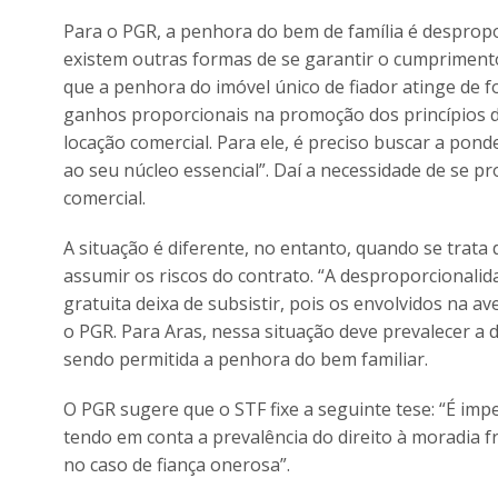
Para o PGR, a penhora do bem de família é despropor
existem outras formas de se garantir o cumprimento
que a penhora do imóvel único de fiador atinge de 
ganhos proporcionais na promoção dos princípios da 
locação comercial. Para ele, é preciso buscar a pond
ao seu núcleo essencial”. Daí a necessidade de se p
comercial.
A situação é diferente, no entanto, quando se trata
assumir os riscos do contrato. “A desproporcionalid
gratuita deixa de subsistir, pois os envolvidos na aven
o PGR. Para Aras, nessa situação deve prevalecer a de
sendo permitida a penhora do bem familiar.
O PGR sugere que o STF fixe a seguinte tese: “É imp
tendo em conta a prevalência do direito à moradia fre
no caso de fiança onerosa”.