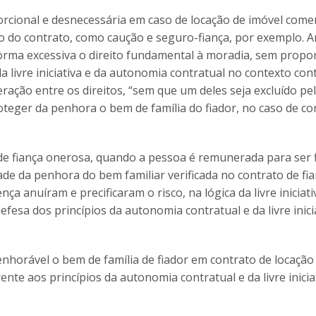
cional e desnecessária em caso de locação de imóvel comerc
 do contrato, como caução e seguro-fiança, por exemplo. A
forma excessiva o direito fundamental à moradia, sem propo
livre iniciativa e da autonomia contratual no contexto con
eração entre os direitos, “sem que um deles seja excluído pel
roteger da penhora o bem de família do fiador, no caso de co
 de fiança onerosa, quando a pessoa é remunerada para ser 
ade da penhora do bem familiar verificada no contrato de fi
ça anuíram e precificaram o risco, na lógica da livre iniciativ
fesa dos princípios da autonomia contratual e da livre inici
enhorável o bem de família de fiador em contrato de locação
nte aos princípios da autonomia contratual e da livre iniciat