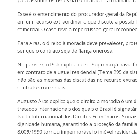
para assumir os riscos da contratação, a chamada f
Esse é o entendimento do procurador-geral da Repú
em um recurso extraordinário que discute a possibil
comercial. O caso teve a repercussão geral reconhec
Para Aras, o direito à moradia deve prevalecer, prot
ser que o contrato seja de fiança onerosa.
No parecer, o PGR explica que o Supremo já havia fix
em contrato de aluguel residencial (Tema 295 da sis
não são as mesmas das discutidas no recurso extraor
contratos comerciais.
Augusto Aras explica que o direito à moradia é um d
tratados internacionais dos quais o Brasil é signatá
Pacto Internacional dos Direitos Econômicos, Sociais 
dignidade humana, garantindo a proteção da família 
8.009/1990 tornou impenhorável o imóvel residencial 