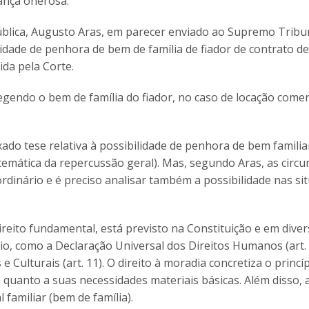
iança onerosa.
blica, Augusto Aras, em parecer enviado ao Supremo Tribun
idade de penhora de bem de família de fiador de contrato de
ida pela Corte.
egendo o bem de família do fiador, no caso de locação comer
ado tese relativa à possibilidade de penhora de bem familia
temática da repercussão geral). Mas, segundo Aras, as circu
dinário e é preciso analisar também a possibilidade nas si
ireito fundamental, está previsto na Constituição e em dive
rio, como a Declaração Universal dos Direitos Humanos (art. 
e Culturais (art. 11). O direito à moradia concretiza o princí
quanto a suas necessidades materiais básicas. Além disso, a
familiar (bem de família).