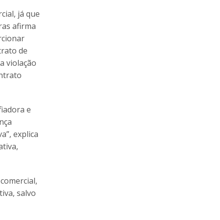
ial, já que
ras afirma
rcionar
trato de
a violação
ntrato
fiadora e
ança
a”, explica
ativa,
 comercial,
iva, salvo