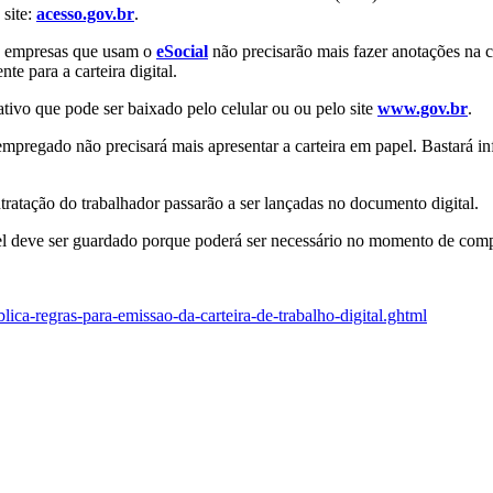
 site:
acesso.gov.br
.
as empresas que usam o
eSocial
não precisarão mais fazer anotações na c
e para a carteira digital.
tivo que pode ser baixado pelo celular ou ou pelo site
www.gov.br
.
mpregado não precisará mais apresentar a carteira em papel. Bastará i
ntratação do trabalhador passarão a ser lançadas no documento digital.
 deve ser guardado porque poderá ser necessário no momento de comp
ica-regras-para-emissao-da-carteira-de-trabalho-digital.ghtml