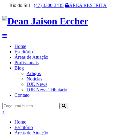
Rio do Sul -
(47) 3300-3435
ÁREA RESTRITA
Home
Escritório
Áreas de Atuação
Profissionais
Blog
Artigos
Notícias
DJE News
DJE News Tributário
Contato
x
Home
Escritório
Áreas de Atuação