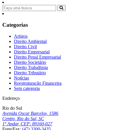
Categorias
Artigos
Direito Ambiental
Direito Civil
Direito Empresarial
Direito Penal Empresarial
Direito Societário
Direito Trabalhista
Direito Tributário
Notícias
Reestruturação Financeira
Sem categoria
Endereço
Rio do Sul
Avenida Oscar Barcelos, 1586
Centro, Rio do Sul, SC
1º Andar, CEP: 89160-027
Fone/Fax:
(47) 3300-3435