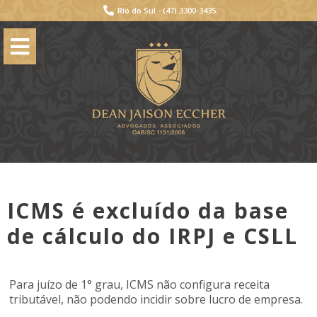
Rio do Sul -
(47) 3300-3435
ICMS é excluído da base
de cálculo do IRPJ e CSLL
Para juízo de 1° grau, ICMS não configura receita
tributável, não podendo incidir sobre lucro de empresa.