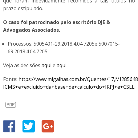
que foram indevidamente recolhidos a tais títulos no
prazo estipulado.
O caso foi patrocinado pelo escritório DJE &
Advogados Associados.
Processos
: 5005401-29.2018.4.04.7205e 5007015-
69.2018.4.04.7205
Veja as decisões
aqui
e
aqui
.
Fonte:
https://www.migalhas.com.br/Quentes/17,MI285648
ICMS+e+excluido+da+base+de+calculo+do+IRPJ+e+CSLL