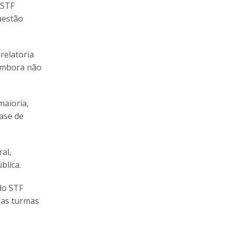
 STF
uestão
relatoria
 embora não
maioria,
ase de
al,
blica.
do STF
 as turmas