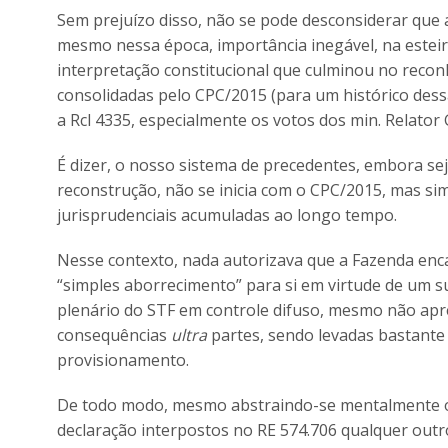
Sem prejuízo disso, não se pode desconsiderar que 
mesmo nessa época, importância inegável, na esteira
interpretação constitucional que culminou no recon
consolidadas pelo CPC/2015 (para um histórico dessa
a Rcl 4335, especialmente os votos dos min. Relator
É dizer, o nosso sistema de precedentes, embora se
reconstrução, não se inicia com o CPC/2015, mas sim
jurisprudenciais acumuladas ao longo tempo.
Nesse contexto, nada autorizava que a Fazenda en
“simples aborrecimento” para si em virtude de um su
plenário do STF em controle difuso, mesmo não apr
consequências
ultra
partes, sendo levadas bastante a
provisionamento.
De todo modo, mesmo abstraindo-se mentalmente o 
declaração interpostos no RE 574.706 qualquer outr