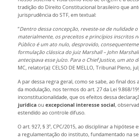
tradição do Direito Constitucional brasileiro que a
jurisprudência do STF, em textual:
“
Dentro dessa concepção, reveste-se de nulidade o
materialmente, os preceitos e princípios inscritos
Público é um ato nulo, desprovido, consequentemente
formulação clássica do juiz Marshall – John Marshall
antecipava esse juízo. Para o Chief Justice, um ato d
MC, relator(a): CELSO DE MELLO, Tribunal Pleno, ju
A par dessa regra geral, como se sabe, ao final dos
da modulação, nos termos do art. 27 da Lei 9.868/19
inconstitucionalidade, que os efeitos dessa declara
jurídica
ou
excepcional interesse social
, observa
estendido ao controle difuso.
O art. 927, § 3º, CPC/2015, ao disciplinar a hipótes
a regulamentação do instituto, fundamentado na segu