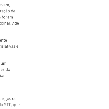
tavam,
utação da
e foram
ional, vide
ante
islativas e
o um
ões do
ziam
bargos de
do STF, que