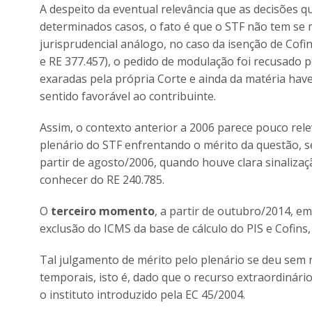
A despeito da eventual relevância que as decisões 
determinados casos, o fato é que o STF não tem se m
jurisprudencial análogo, no caso da isenção de Cofi
e RE 377.457), o pedido de modulação foi recusado 
exaradas pela própria Corte e ainda da matéria have
sentido favorável ao contribuinte.
Assim, o contexto anterior a 2006 parece pouco re
plenário do STF enfrentando o mérito da questão, s
partir de agosto/2006, quando houve clara sinalizaç
conhecer do RE 240.785.
O
terceiro momento
, a partir de outubro/2014, e
exclusão do ICMS da base de cálculo do PIS e Cofin
Tal julgamento de mérito pelo plenário se deu se
temporais, isto é, dado que o recurso extraordinári
o instituto introduzido pela EC 45/2004.