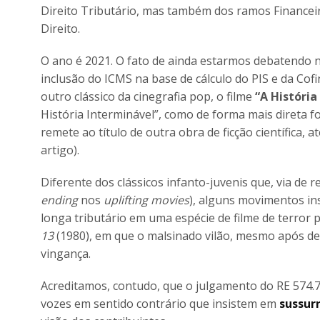
Direito Tributário, mas também dos ramos Financeiro
Direito.
O ano é 2021. O fato de ainda estarmos debatendo n
inclusão do ICMS na base de cálculo do PIS e da Cofin
outro clássico da cinegrafia pop, o filme
“A História
História Interminável”, como de forma mais direta 
remete ao título de outra obra de ficção científica,
artigo).
Diferente dos clássicos infanto-juvenis que, via de
ending
nos
uplifting movies
), alguns movimentos i
longa tributário em uma espécie de filme de terror p
13
(1980), em que o malsinado vilão, mesmo após de
vingança.
Acreditamos, contudo, que o julgamento do RE 574.7
vozes em sentido contrário que insistem em
sussur