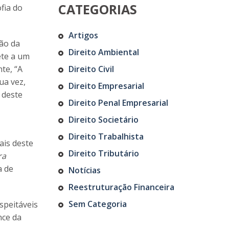
CATEGORIAS
fia do
Artigos
ção da
Direito Ambiental
ete a um
te, “A
Direito Civil
ua vez,
Direito Empresarial
 deste
Direito Penal Empresarial
Direito Societário
Direito Trabalhista
ais deste
Direito Tributário
ra
a de
Notícias
Reestruturação Financeira
Sem Categoria
speitáveis
nce da