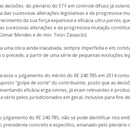
as decisões do plenário do STF em controle difuso já osten
 das sucessivas alterações legislativas e da progressiva m
hecimento da sua força expansiva e eficácia
ultra partes
, qu
s sucessivas alterações e da progressiva mutação constituc
 Gilmar Mendes e do min. Teori Zavascki).
ja uma obra ainda inacabada, sempre imperfeita e em const
 o precede, a partir de uma série de pequenas evoluções leg
carasse o julgamento do mérito do RE 240.785 em 2014 com
posto “golpe de sorte” do contribuinte, posto que as decis
esentando eficácia erga omnes, já eram relevantes e produ
 sério pelos jurisdicionados em geral, inclusive para fins de
julgamento do RE 240.785, não se pode identificar nos em
o precedente concreto e específico, emanado pelo plenário 