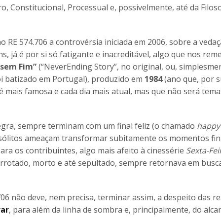
, Constitucional, Processual e, possivelmente, até da Filoso
o RE 574.706 a controvérsia iniciada em 2006, sobre a veda
s, já é por si só fatigante e inacreditável, algo que nos rem
 sem Fim”
(“NeverEnding Story”, no original, ou, simplesmen
foi batizado em Portugal), produzido em
1984
(ano que, por s
 até mais famosa e cada dia mais atual, mas que não será tema
 regra, sempre terminam com um final feliz (o chamado
happy
nsólitos ameaçam transformar subitamente os momentos fin
ara os contribuintes, algo mais afeito à cinessérie
Sexta-Fei
rrotado, morto e até sepultado, sempre retornava em busc
06 não deve, nem precisa, terminar assim, a despeito das re
rar
, para além da linha de sombra e, principalmente, do alca