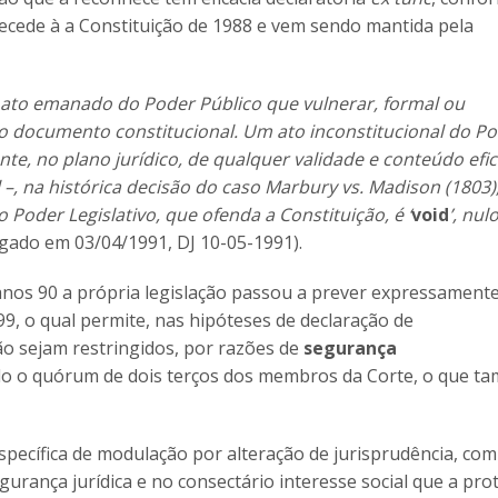
ntecede à a Constituição de 1988 e vem sendo mantida pela
 ato emanado do Poder Público que vulnerar, formal ou
 no documento constitucional. Um ato inconstitucional do P
, no plano jurídico, de qualquer validade e conteúdo eficá
 –, na histórica decisão do caso Marbury vs. Madison (1803)
o Poder Legislativo, que ofenda a Constituição, é ‘
void
’, nulo
lgado em 03/04/1991, DJ 10-05-1991).
 anos 90 a própria legislação passou a prever expressamente
99, o qual permite, nas hipóteses de declaração de
ção sejam restringidos, por razões de
segurança
do o quórum de dois terços dos membros da Corte, o que t
e específica de modulação por alteração de jurisprudência, c
rança jurídica e no consectário interesse social que a pro