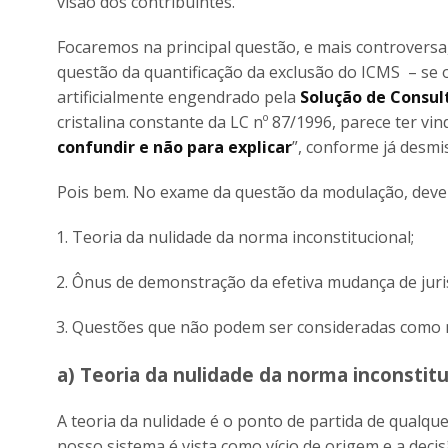
visão dos contribuintes.
Focaremos na principal questão, e mais controversa
questão da quantificação da exclusão do ICMS – se o
artificialmente engendrado pela
Solução de Consult
cristalina constante da LC nº 87/1996, parece ter v
confundir e não para explicar
”, conforme já desmi
Pois bem. No exame da questão da modulação, deve-
Teoria da nulidade da norma inconstitucional;
Ônus de demonstração da efetiva mudança de juri
Questões que não podem ser consideradas como mot
a) Teoria da nulidade da norma inconstitu
A teoria da nulidade é o ponto de partida de qualqu
nosso sistema é vista como vício de origem e a deci