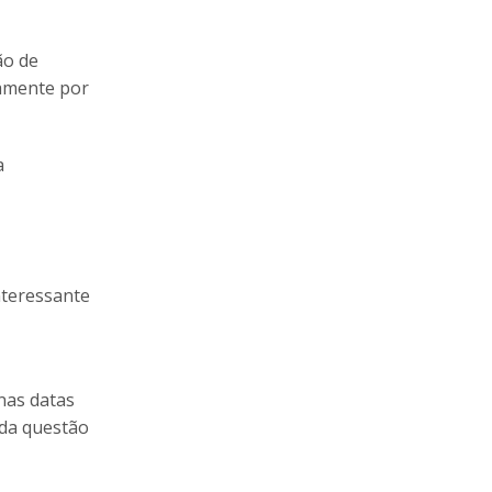
ão de
iamente por
a
nteressante
nas datas
 da questão