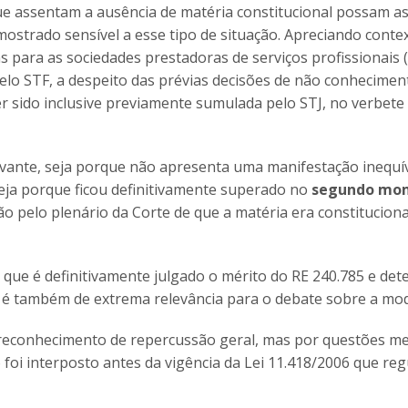
que assentam a ausência de matéria constitucional possam 
ostrado sensível a esse tipo de situação. Apreciando conte
ns para as sociedades prestadoras de serviços profissionais 
pelo STF, a despeito das prévias decisões de não conhecimen
r sido inclusive previamente sumulada pelo STJ, no verbete
levante, seja porque não apresenta uma manifestação inequí
eja porque ficou definitivamente superado no
segundo mo
ão pelo plenário da Corte de que a matéria era constituciona
m que é definitivamente julgado o mérito do RE 240.785 e de
s, é também de extrema relevância para o debate sobre a mo
m reconhecimento de repercussão geral, mas por questões 
o foi interposto antes da vigência da Lei 11.418/2006 que r