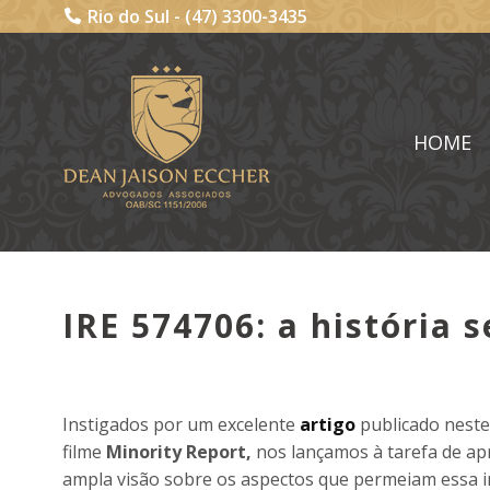
Rio do Sul -
(47) 3300-3435
HOME
IRE 574706: a história 
Instigados por um excelente
artigo
publicado neste 
filme
Minority Report,
nos lançamos à tarefa de apr
ampla visão sobre os aspectos que permeiam essa i