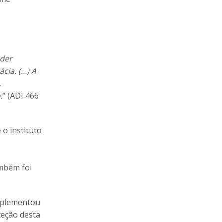
oder
cia. (…) A
,
.
” (ADI 466
 o instituto
ambém foi
omplementou
teção desta