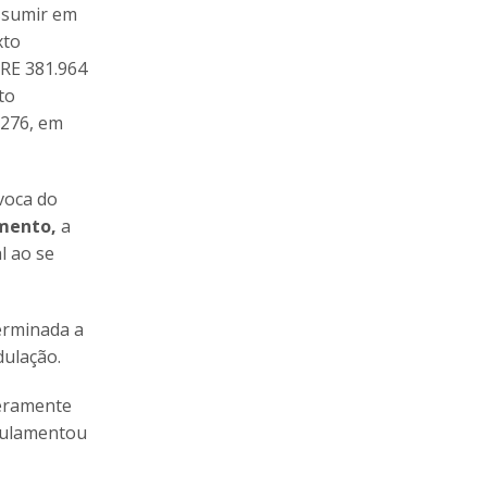
assumir em
xto
(RE 381.964
to
 276, em
voca do
mento,
a
l ao se
terminada a
dulação.
meramente
egulamentou