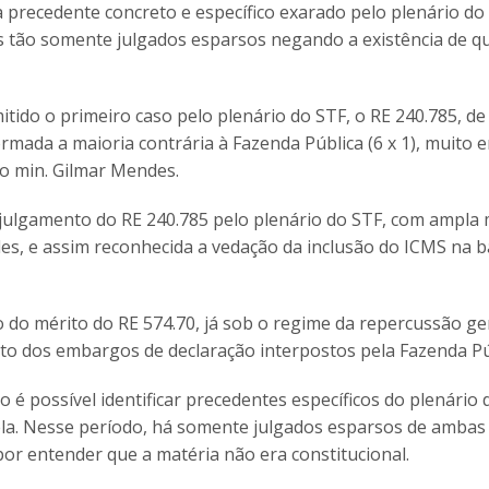
precedente concreto e específico exarado pelo plenário do
s tão somente julgados esparsos negando a existência de q
tido o primeiro caso pelo plenário do STF, o RE 240.785, de 
rmada a maioria contrária à Fazenda Pública (6 x 1), muito
do min. Gilmar Mendes.
 julgamento do RE 240.785 pelo plenário do STF, com ampla 
es, e assim reconhecida a vedação da inclusão do ICMS na b
 do mérito do RE 574.70, já sob o regime da repercussão ger
o dos embargos de declaração interpostos pela Fazenda Pú
 é possível identificar precedentes específicos do plenário 
tela. Nesse período, há somente julgados esparsos de ambas
r entender que a matéria não era constitucional.