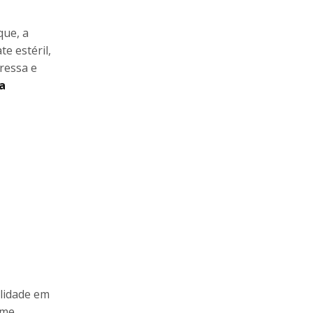
que, a
e estéril,
ressa e
a
alidade em
rme