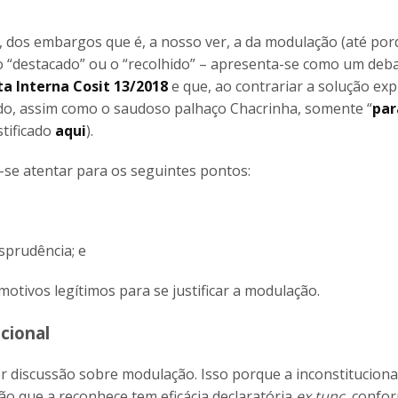
, dos embargos que é, a nosso ver, a da modulação (até por
 “destacado” ou o “recolhido” – apresenta-se como um debat
a Interna Cosit 13/2018
e que, ao contrariar a solução exp
indo, assim como o saudoso palhaço Chacrinha, somente “
par
stificado
aqui
).
se atentar para os seguintes pontos:
sprudência; e
ivos legítimos para se justificar a modulação.
cional
er discussão sobre modulação. Isso porque a inconstitucion
são que a reconhece tem eficácia declaratória
ex tunc
, confo