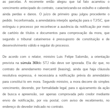
as parcelas. A recorrente então alegou que tal fato acarretou o
vencimento antecipado do contrato, caracterizando-se esbulho e cabendo
ainda perdas e danos. O juízo de primeiro grau julgou procedente o
pedido. Inconformada, a arrendatária interpôs apelação para o TJ/SC, que
extinguiu o processo por reconhecer a ausência da notificação por meio
de cartório de títulos e documentos para comprovação da mora, que
segundo o tribunal catarinense é pressuposto de constituição e de
desenvolvimento válido e regular do processo.
De acordo com o relator, ministro Luis Felipe Salomão, a orientação
prevista na
súmula 369
do STJ não deve ser ignorada. Ela diz que, no
contrato de arrendamento mercantil (leasing), ainda que haja cláusula
resolutiva expressa, é necessária a notificação prévia do arrendatário
para constituí-lo em mora. Segundo ministro, a mora decorre do simples
vencimento, devendo, por formalidade legal, para o ajuizamento da ação
de busca e apreensão, ser apenas comprovada pelo credor mediante
envio de notificação, por via postal, com aviso de recebimento, no
endereço do devedor indicado no contrato.