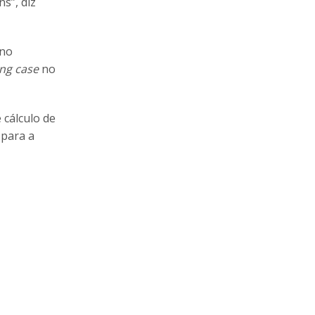
s”, diz
 no
ing case
no
 cálculo de
 para a