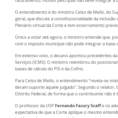
faturamento, motivo pelo qual não deve integrar a ba
O entendimento é do ministro Celso de Mello, do Su
geral, que discute a constitucionalidade da inclusão
Plenário virtual da Corte e tem encerramento previst
Único a votar até agora, o ministro entende que, po
com o imposto municipal não pode integrar a base de
Em extenso voto, o decano apontou precedentes da 
Serviços (ICMS). O ministro relembrou do posicio
bases de cálculo do PIS e da Cofins.
Para Celso de Mello, o entendimento “revela-se in
deram suporte àquele julgado”. Segundo o relator, 
Distrito Federal, de forma que o contribuinte não é ti
O professor da USP
Fernando Facury Scaff
e os ad
expectativa de que a Corte aplique o mesmo entend