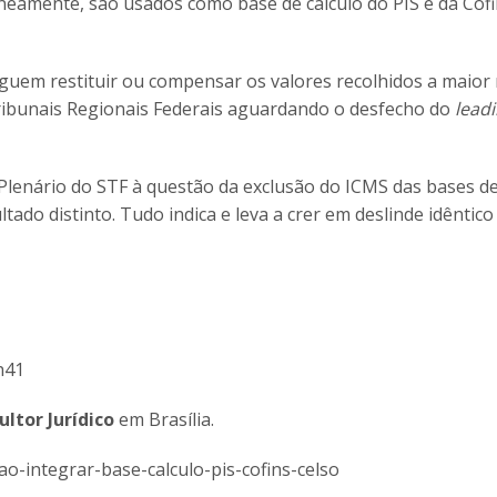
neamente, são usados como base de cálculo do PIS e da Cofin
guem restituir ou compensar os valores recolhidos a maior
ibunais Regionais Federais aguardando o desfecho do
lead
Plenário do STF à questão da exclusão do ICMS das bases de
tado distinto. Tudo indica e leva a crer em deslinde idêntico
h41
ltor Jurídico
em Brasília.
o-integrar-base-calculo-pis-cofins-celso