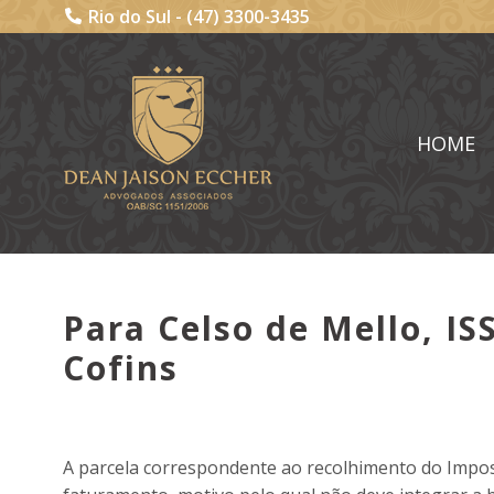
Rio do Sul -
(47) 3300-3435
HOME
Para Celso de Mello, IS
Cofins
A parcela correspondente ao recolhimento do Impost