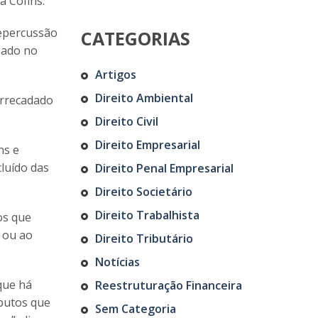
à Cofins.
repercussão
CATEGORIAS
isado no
Artigos
Direito Ambiental
arrecadado
Direito Civil
Direito Empresarial
ns e
cluído das
Direito Penal Empresarial
Direito Societário
Direito Trabalhista
os que
 ou ao
Direito Tributário
Notícias
que há
Reestruturação Financeira
ibutos que
Sem Categoria