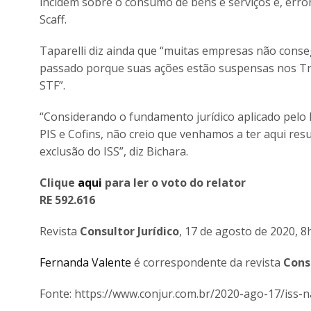
incidem sobre o consumo de bens e serviços e, erro
Scaff.
Taparelli diz ainda que “muitas empresas não conse
passado porque suas ações estão suspensas nos Tr
STF”.
“Considerando o fundamento jurídico aplicado pelo 
PIS e Cofins, não creio que venhamos a ter aqui resul
exclusão do ISS”, diz Bichara.
Clique
aqui
para ler o voto do relator
RE 592.616
Revista
Consultor Jurídico
, 17 de agosto de 2020, 8
Fernanda Valente
é correspondente da revista
Consu
Fonte: https://www.conjur.com.br/2020-ago-17/iss-na