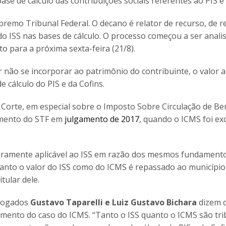
se de cálculo das contribuições sociais referentes ao PIS e 
premo Tribunal Federal. O decano é relator de recurso, de 
 do ISS nas bases de cálculo. O processo começou a ser anal
o para a próxima sexta-feira (21/8).
r não se incorporar ao patrimônio do contribuinte, o valor 
 cálculo do PIS e da Cofins.
Corte, em especial sobre o Imposto Sobre Circulação de Be
namento do STF em
julgamento de 2017
, quando o ICMS foi ex
teiramente aplicável ao ISS em razão dos mesmos fundament
tanto o valor do ISS como do ICMS é repassado ao município
tular dele.
vogados
Gustavo Taparelli e Luiz Gustavo Bichara
dizem 
imento do caso do ICMS. “Tanto o ISS quanto o ICMS são tr