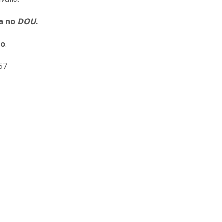
da no
DOU
.
co
.
57