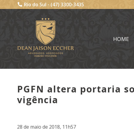
Rio do Sul -
(47) 3300-3435
HOME
PGFN altera portaria so
vigência
28 de maio de 2018, 11h57