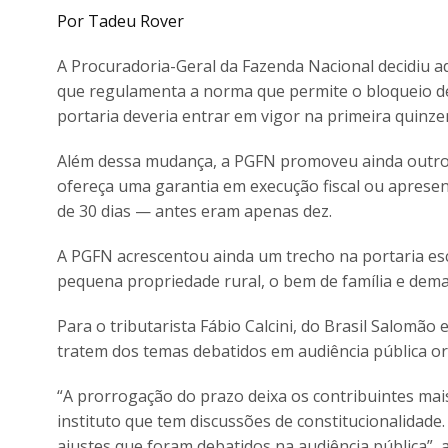
Por Tadeu Rover
A Procuradoria-Geral da Fazenda Nacional decidiu ad
que regulamenta a norma que permite o bloqueio de 
portaria deveria entrar em vigor na primeira quinze
Além dessa mudança, a PGFN promoveu ainda outros 
ofereça uma garantia em execução fiscal ou apresen
de 30 dias — antes eram apenas dez.
A PGFN acrescentou ainda um trecho na portaria es
pequena propriedade rural, o bem de família e dem
Para o tributarista Fábio Calcini, do Brasil Salomão
tratem dos temas debatidos em audiência pública or
“A prorrogação do prazo deixa os contribuintes mai
instituto que tem discussões de constitucionalidad
ajustes que foram debatidos na audiência pública”, a