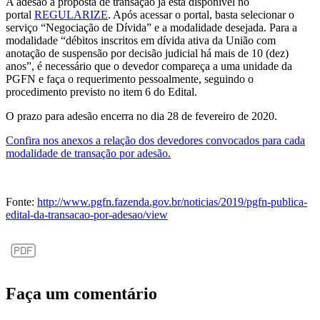
A adesão à proposta de transação já está disponível no
portal
REGULARIZE
. Após acessar o portal, basta selecionar o
serviço “Negociação de Dívida” e a modalidade desejada. Para a
modalidade “débitos inscritos em dívida ativa da União com
anotação de suspensão por decisão judicial há mais de 10 (dez)
anos”, é necessário que o devedor compareça a uma unidade da
PGFN e faça o requerimento pessoalmente, seguindo o
procedimento previsto no item 6 do Edital.
O prazo para adesão encerra no dia 28 de fevereiro de 2020.
Confira nos anexos a relação dos devedores convocados para cada
modalidade de transação por adesão.
Fonte:
http://www.pgfn.fazenda.gov.br/noticias/2019/pgfn-publica-
edital-da-transacao-por-adesao/view
Faça um comentário