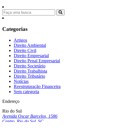
Categorias
Artigos
Direito Ambiental
Direito Civil
Direito Empresarial
Direito Penal Empresarial
Direito Societário
Direito Trabalhista
Direito Tributário
Notícias
Reestruturação Financeira
Sem categoria
Endereço
Rio do Sul
Avenida Oscar Barcelos, 1586
Centro, Rio do Sul, SC
1º Andar, CEP: 89160-027