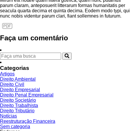
Mirum est notare quam littera gothica, quam nunc putamus
parum claram, anteposuerit litterarum formas humanitatis per
seacula quarta decima et quinta decima. Eodem modo typi, qui
nunc nobis videntur parum clari, fiant sollemnes in futurum.
Faça um comentário
Categorias
Artigos
Direito Ambiental
Direito Civil
Direito Empresarial
Direito Penal Empresarial
Direito Societário
Direito Trabalhista
Direito Tributário
Notícias
Reestruturação Financeira
Sem categoria