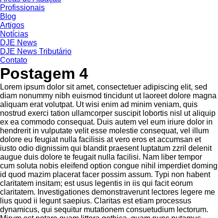
Profissionais
Blog
Artigos
Notícias
DJE News
DJE News Tributário
Contato
Postagem 4
Lorem ipsum dolor sit amet, consectetuer adipiscing elit, sed
diam nonummy nibh euismod tincidunt ut laoreet dolore magna
aliquam erat volutpat. Ut wisi enim ad minim veniam, quis
nostrud exerci tation ullamcorper suscipit lobortis nisl ut aliquip
ex ea commodo consequat. Duis autem vel eum iriure dolor in
hendrerit in vulputate velit esse molestie consequat, vel illum
dolore eu feugiat nulla facilisis at vero eros et accumsan et
iusto odio dignissim qui blandit praesent luptatum zzril delenit
augue duis dolore te feugait nulla facilisi. Nam liber tempor
cum soluta nobis eleifend option congue nihil imperdiet doming
id quod mazim placerat facer possim assum. Typi non habent
claritatem insitam; est usus legentis in iis qui facit eorum
claritatem. Investigationes demonstraverunt lectores legere me
lius quod ii legunt saepius. Claritas est etiam processus
dynamicus, qui sequitur mutationem consuetudium lectorum.