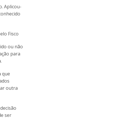
o. Aplicou-
 conhecido
elo Fisco
cido ou não
zação para
.
a que
dados
ar outra
 decisão
de ser