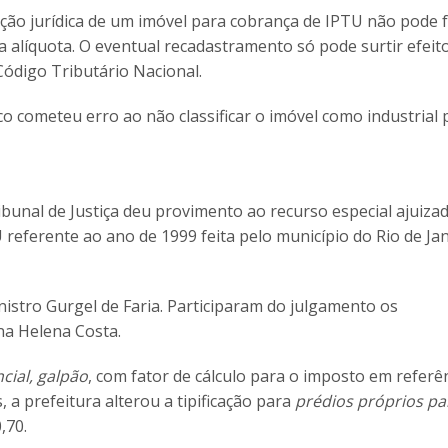
cação jurídica de um imóvel para cobrança de IPTU não pode 
da alíquota. O eventual recadastramento só pode surtir efeit
Código Tributário Nacional.
co cometeu erro ao não classificar o imóvel como industrial 
unal de Justiça deu provimento ao recurso especial ajuiza
referente ao ano de 1999 feita pelo município do Rio de Ja
nistro Gurgel de Faria. Participaram do julgamento os
na Helena Costa.
cial, galpão
, com fator de cálculo para o imposto em referên
 a prefeitura alterou a tipificação para
prédios próprios pa
,70.