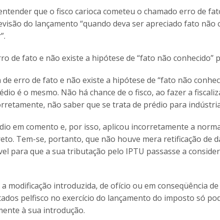
 entender que o fisco carioca cometeu o chamado erro de fat
 revisão do lançamento “quando deva ser apreciado fato não
”.
ro de fato e não existe a hipótese de “fato não conhecido” p
ta de erro de fato e não existe a hipótese de “fato não conhe
dio é o mesmo. Não há chance de o fisco, ao fazer a fiscali
 corretamente, não saber que se trata de prédio para indústria
prédio em comento e, por isso, aplicou incorretamente a norm
reto. Tem-se, portanto, que não houve mera retificação de 
el para que a sua tributação pelo IPTU passasse a consider
e a modificação introduzida, de ofício ou em conseqüência de
adotados pelfisco no exercício do lançamento do imposto só po
mente à sua introdução.