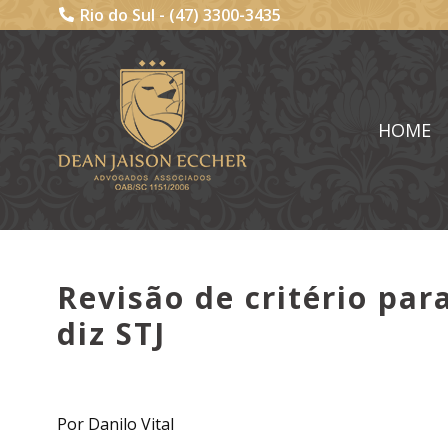
Rio do Sul -
(47) 3300-3435
HOME
Revisão de critério par
diz STJ
Por Danilo Vital