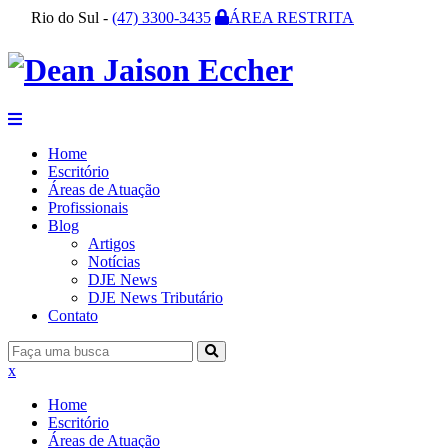
Rio do Sul -
(47) 3300-3435
ÁREA RESTRITA
Home
Escritório
Áreas de Atuação
Profissionais
Blog
Artigos
Notícias
DJE News
DJE News Tributário
Contato
x
Home
Escritório
Áreas de Atuação