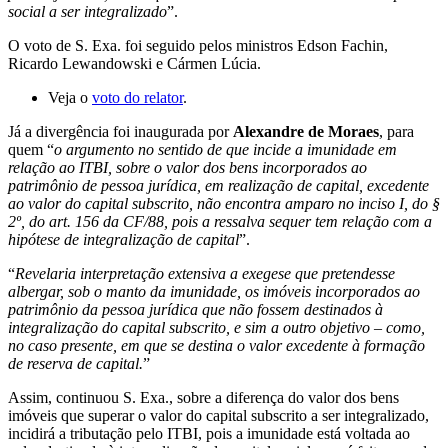
social a ser integralizado
”.
O voto de S. Exa. foi seguido pelos ministros Edson Fachin,
Ricardo Lewandowski e Cármen Lúcia.
Veja o
voto do relator
.
Já a divergência foi inaugurada por
Alexandre de Moraes
, para
quem “
o argumento no sentido de que incide a imunidade em
relação ao ITBI, sobre o valor dos bens incorporados ao
patrimônio de pessoa jurídica, em realização de capital, excedente
ao valor do capital subscrito, não encontra amparo no inciso I, do §
2º, do art. 156 da CF/88, pois a ressalva sequer tem relação com a
hipótese de integralização de capital
”.
“
Revelaria interpretação extensiva a exegese que pretendesse
albergar, sob o manto da imunidade, os imóveis incorporados ao
patrimônio da pessoa jurídica que não fossem destinados à
integralização do capital subscrito, e sim a outro objetivo – como,
no caso presente, em que se destina o valor excedente à formação
de reserva de capital.
”
Assim, continuou S. Exa., sobre a diferença do valor dos bens
imóveis que superar o valor do capital subscrito a ser integralizado,
incidirá a tributação pelo ITBI, pois a imunidade está voltada ao