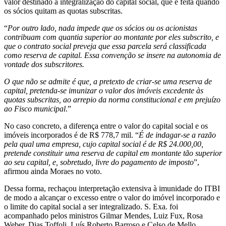
valor destinado à integralização do capital social, que é feita quando
os sócios quitam as quotas subscritas.
“
Por outro lado, nada impede que os sócios ou os acionistas
contribuam com quantia superior ao montante por eles subscrito, e
que o contrato social preveja que essa parcela será classificada
como reserva de capital. Essa convenção se insere na autonomia de
vontade dos subscritores.
O que não se admite é que, a pretexto de criar-se uma reserva de
capital, pretenda-se imunizar o valor dos imóveis excedente às
quotas subscritas, ao arrepio da norma constitucional e em prejuízo
ao Fisco municipal
.”
No caso concreto, a diferença entre o valor do capital social e os
imóveis incorporados é de R$ 778,7 mil. “
É de indagar-se a razão
pela qual uma empresa, cujo capital social é de R$ 24.000,00,
pretende constituir uma reserva de capital em montante tão superior
ao seu capital, e, sobretudo, livre do pagamento de imposto
”,
afirmou ainda Moraes no voto.
Dessa forma, rechaçou interpretação extensiva à imunidade do ITBI
de modo a alcançar o excesso entre o valor do imóvel incorporado e
o limite do capital social a ser integralizado. S. Exa. foi
acompanhado pelos ministros Gilmar Mendes, Luiz Fux, Rosa
Weber, Dias Toffoli, Luís Roberto Barroso e Celso de Mello.