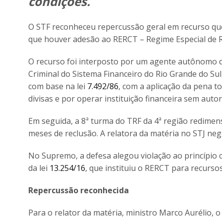
condições.
O STF reconheceu repercussão geral em recurso que
que houver adesão ao RERCT – Regime Especial de R
O recurso foi interposto por um agente autônomo de
Criminal do Sistema Financeiro do Rio Grande do Sul
com base na lei
7.492/86
, com a aplicação da pena t
divisas e por operar instituição financeira sem autor
Em seguida, a 8ª turma do TRF da 4ª região redimens
meses de reclusão. A relatora da matéria no STJ ne
No Supremo, a defesa alegou violação ao princípio 
da lei
13.254/16
, que instituiu o RERCT para recurso
Repercussão reconhecida
Para o relator da matéria, ministro Marco Aurélio, o