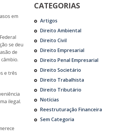
CATEGORIAS
casos em
Artigos
Direito Ambiental
Federal
Direito Civil
ação se deu
Direito Empresarial
vasão de
e câmbio.
Direito Penal Empresarial
Direito Societário
s e três
Direito Trabalhista
Direito Tributário
veniência
Notícias
ma ilegal.
Reestruturação Financeira
Sem Categoria
 merece