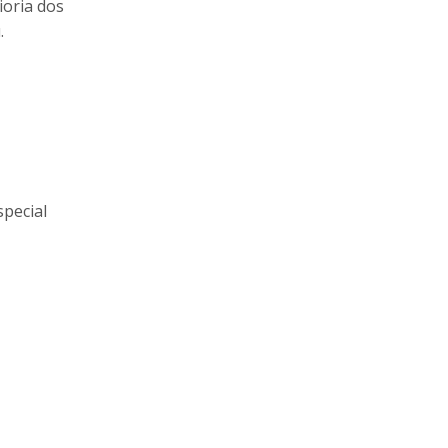
ioria dos
.
pecial