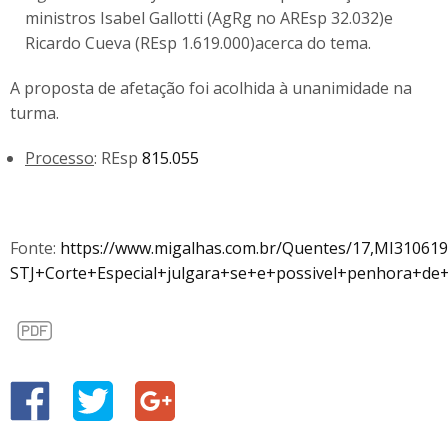
ministros Isabel Gallotti (AgRg no AREsp 32.032)e
Ricardo Cueva (REsp 1.619.000)acerca do tema.
A proposta de afetação foi acolhida à unanimidade na
turma.
Processo
: REsp
815.055
Fonte:
https://www.migalhas.com.br/Quentes/17,MI310619
STJ+Corte+Especial+julgara+se+e+possivel+penhora+de+