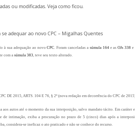
adas ou modificadas. Veja como ficou.
a se adequar ao novo CPC – Migalhas Quentes
ndo à sua adequação ao novo
CPC
. Foram canceladas a
súmula 164
e as
OJs 338
e
nte com a
súmula 383
, teve seu texto alterado.
015, ARTS. 104 E 76, § 2º (nova redação em decorrência do CPC de 2015
 aos autos até o momento da sua interposição, salvo mandato tácito. Em caráter e
e intimação, exiba a procuração no prazo de 5 (cinco) dias após a interposi
a, considera-se ineficaz o ato praticado e não se conhece do recurso.