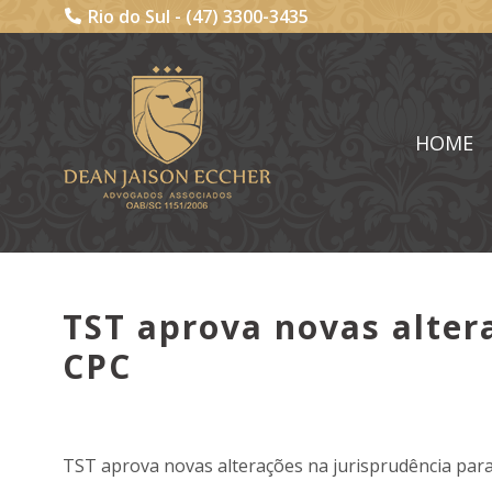
Rio do Sul -
(47) 3300-3435
HOME
TST aprova novas alter
CPC
TST aprova novas alterações na jurisprudência par