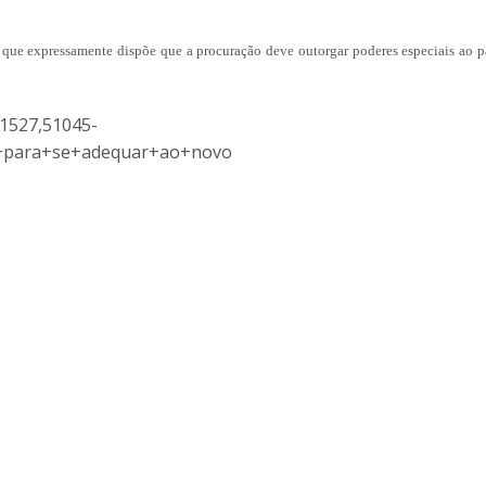
, que expressamente dispõe que a procuração deve outorgar poderes especiais ao p
41527,51045-
a+para+se+adequar+ao+novo