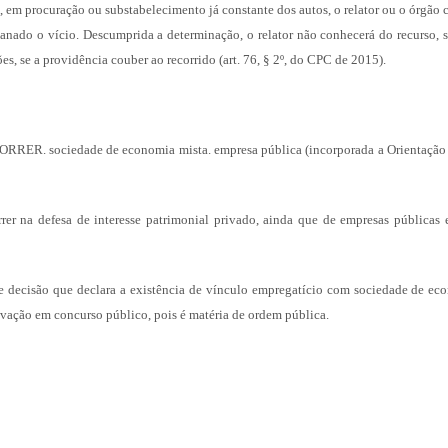
sal, em procuração ou substabelecimento já constante dos autos, o relator ou o órgão
sanado o vício. Descumprida a determinação, o relator não conhecerá do recurso, 
s, se a providência couber ao recorrido (art. 76, § 2º, do CPC de 2015).
ociedade de economia mista. empresa pública (incorporada a Orientação J
rer na defesa de interesse patrimonial privado, ainda que de empresas públicas 
de decisão que declara a existência de vínculo empregatício com sociedade de ec
ovação em concurso público, pois é matéria de ordem pública.