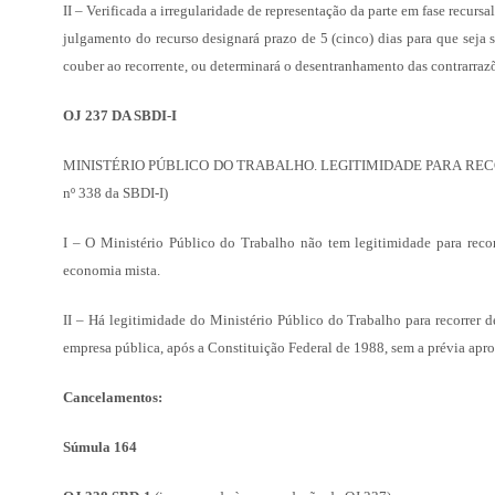
II – Verificada a irregularidade de representação da parte em fase recur
julgamento do recurso designará prazo de 5 (cinco) dias para que seja 
couber ao recorrente, ou determinará o desentranhamento das contrarrazõe
OJ 237 DA SBDI-I
MINISTÉRIO PÚBLICO DO TRABALHO. LEGITIMIDADE PARA RECORRER. s
nº 338 da SBDI-I)
I – O Ministério Público do Trabalho não tem legitimidade para recor
economia mista.
II – Há legitimidade do Ministério Público do Trabalho para recorrer 
empresa pública, após a Constituição Federal de 1988, sem a prévia apr
Cancelamentos:
Súmula 164