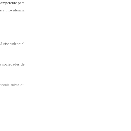
 competente para
se a providência
urisprudencial
e sociedades de
onomia mista ou