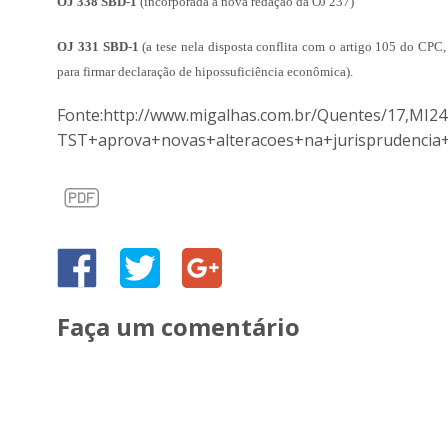
OJ 338 SBD-1
(incorporada à nova redação da OJ 237)
OJ 331 SBD-1
(a tese nela disposta conflita com o artigo 105 do CPC
para firmar declaração de hipossuficiência econômica).
Fonte:http://www.migalhas.com.br/Quentes/17,MI2
TST+aprova+novas+alteracoes+na+jurisprudenci
Faça um comentário