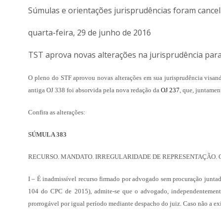
Súmulas e orientações jurisprudências foram cancel
quarta-feira, 29 de junho de 2016
TST aprova novas alterações na jurisprudência par
O pleno do STF aprovou novas alterações em sua jurisprudência visa
antiga OJ 338 foi absorvida pela nova redação da
OJ 237
, que, juntame
Confira as alterações:
SÚMULA 383
RECURSO. MANDATO. IRREGULARIDADE DE REPRESENTAÇÃO. CPC DE 2
I – É inadmissível recurso firmado por advogado sem procuração juntada
104 do CPC de 2015), admite-se que o advogado, independentemente d
prorrogável por igual período mediante despacho do juiz. Caso não a exib